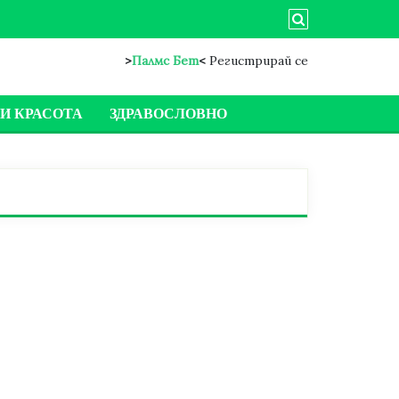
>
Палмс Бет
<
Регистрирай се
И КРАСОТА
ЗДРАВОСЛОВНО