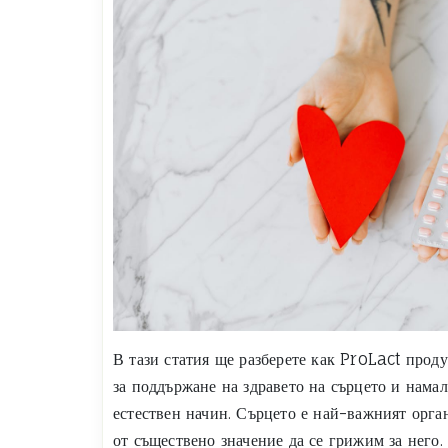
В тази статия ще разберете как ProLact прод
за поддържане на здравето на сърцето и намал
естествен начин. Сърцето е най-важният орган
от съществено значение да се грижим за него