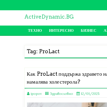
Skip
to
content
ActiveDynamic.BG
ТЕХНО
ИНТЕРЕСНО
БИЗНЕС
А
Tag:
ProLact
Как ProLact поддържа здравето н
намалява холестерола?
ipopov
Здравословно
12/01/2025