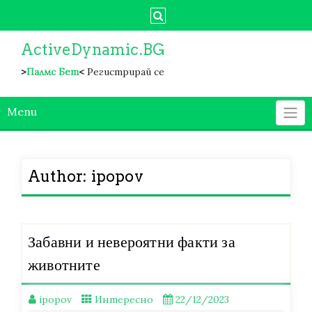
Skip
to
content
ActiveDynamic.BG
>
Палмс Бет
<
Регистрирай се
Menu
Author:
ipopov
Забавни и невероятни факти за
животните
ipopov
Интересно
22/12/2023