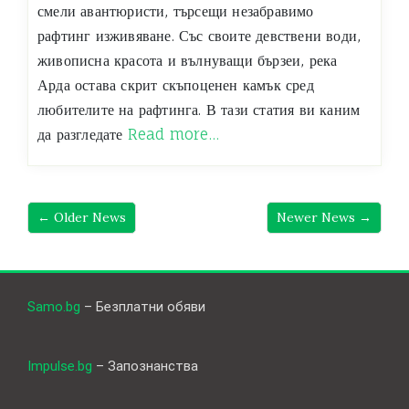
смели авантюристи, търсещи незабравимо
рафтинг изживяване. Със своите девствени води,
живописна красота и вълнуващи бързеи, река
Арда остава скрит скъпоценен камък сред
любителите на рафтинга. В тази статия ви каним
да разгледате
Read more…
←
Older News
Newer News
→
Samo.bg
– Безплатни обяви
Impulse.bg
– Запознанства