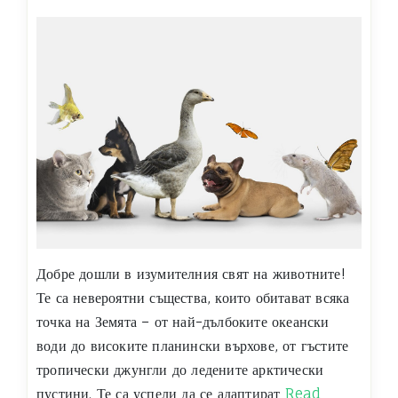
Добре дошли в изумителния свят на животните!
Те са невероятни същества, които обитават всяка
точка на Земята – от най-дълбоките океански
води до високите планински върхове, от гъстите
тропически джунгли до ледените арктически
пустини. Те са успели да се адаптират
Read