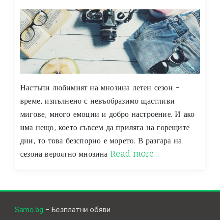
Настъпи любимият на мнозина летен сезон –
време, изпълнено с невъобразимо щастливи
мигове, много емоции и добро настроение. И ако
има нещо, което съвсем да приляга на горещите
дни, то това безспорно е морето. В разгара на
сезона вероятно мнозина
Read more…
Samo.bg
– Безплатни обяви