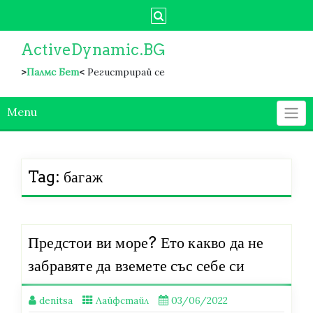
Skip
to
content
ActiveDynamic.BG
>
Палмс Бет
<
Регистрирай се
Menu
Tag:
багаж
Предстои ви море? Ето какво да не
забравяте да вземете със себе си
denitsa
Лайфстайл
03/06/2022