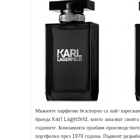
Мъжките парфюми безспорно са най-харесван
бранда Karl Lagerfeld, които запазват своята
годините. Компанията прибавя производството
портфолио през 1978 година. Първият разрабо