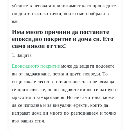
убедите в неговата приложимост като проследите
следните няколко точки, които сме подбрали за
вас.
Има много причини да поставите
епоксидно покритие в дома си. Ето
само някои от тях:
1. Защита
Епоксидното покритие
може да защити подовете
ви от надраскване, петна и други повреди. То
също така е лесно за почистване, така че няма да
се притеснявате, че по подовете ви ще се натрупат
мръсотия и замърсявания. Но не само това, може
да се използва и за визуални ефекти, които да
направят дома ви много по-разпознаваем и точно
във вашия стил.