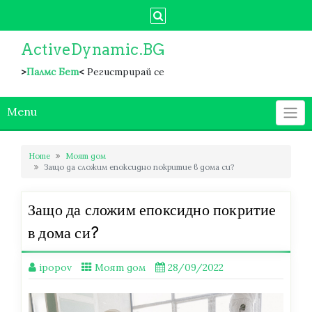
Skip
to
content
ActiveDynamic.BG
>
Палмс Бет
<
Регистрирай се
Menu
Home
Моят дом
Защо да сложим епоксидно покритие в дома си?
Защо да сложим епоксидно покритие
в дома си?
ipopov
Моят дом
28/09/2022