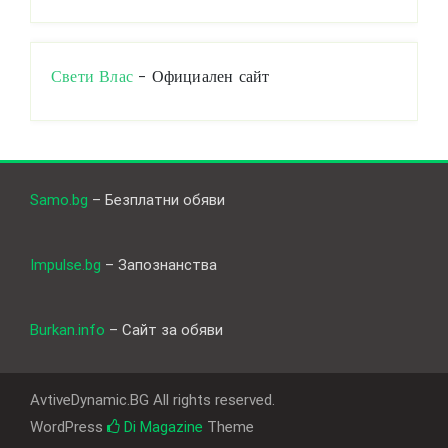
Свети Влас
- Официален сайт
Samo.bg
– Безплатни обяви
Impulse.bg
– Запознанства
Burkan.info
– Сайт за обяви
AvtiveDynamic.BG All rights reserved.
WordPress
Di Magazine
Theme