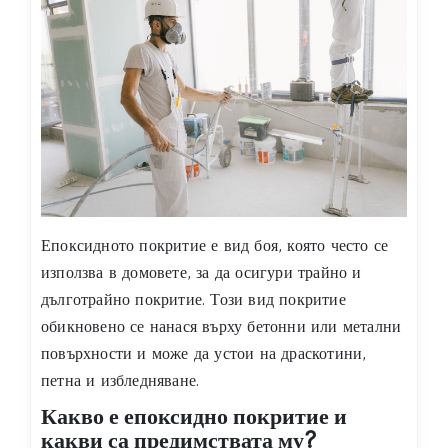
Епоксидното покритие е вид боя, която често се
използва в домовете, за да осигури трайно и
дълготрайно покритие. Този вид покритие
обикновено се нанася върху бетонни или метални
повърхности и може да устои на драскотини,
петна и избледняване.
Какво е епоксидно покритие и
какви са предимствата му?