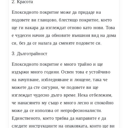
2. Красота
Епоксидното покритие може да придаде на
подовете ви гланцово, блестящо покритие, което
ще ги накара да изглеждат отново като нови. Това
е чудесен начин да обновите външния вид на дома
си, без да се налага да сменяте подовете си.
3. Дълготрайност
Епоксидното покритие е много трайно и ще
издържи много години. Освен това е устойчиво
на начупване, избледняване и лющене, така че
можете да сте сигурни, че подовете ви ще
изглеждат чудесно дълго време. Нека отбележим,
че нанасянето му също е много лесно и спокойно
може да се използва от непрофесионалисти.
Единственото, което трябва да направите е да
следите инструкциите на опаковката, които ще ви