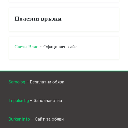
Полезни връзки
Свети Влас
- Официален сайт
Samo.bg
– Безплатни обяви
Impulse.bg
– Запознанства
Burkan.info
– Сайт за обяви