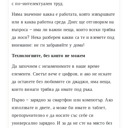
с по-интелектуален труд.
Няма значение каква е работата, която извършвате
или в каква работна среда. Днес ще отговорим на
въпроса – има ли важни неща, които всеки трябва
да носи? Нека разберем какви са те и вземете под
внимание: не ги забравяйте у дома!
Технологиите, без които не можем
Да започнем с незаменимите в наше време
елементи. Светът вече е цифров, и ако не искате
да останете без любимите си джаджи, има неща,
които винаги трябва да имате под ръка.
Първо – зарядно за смартфон или компютър. Ако
използвате и двете, а може би имате и таблет,
препоръчително е да носите със себе си
универсално зарядно. И за да не сте на място без