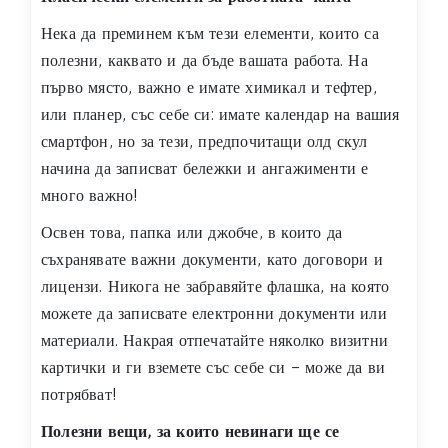
Нека да преминем към тези елементи, които са
полезни, каквато и да бъде вашата работа. На
първо място, важно е имате химикал и тефтер,
или планер, със себе си: имате календар на вашия
смартфон, но за тези, предпочитащи олд скул
начина да записват бележки и ангажименти е
много важно!
Освен това, папка или джобче, в които да
съхранявате важни документи, като договори и
лицензи. Никога не забравяйте флашка, на която
можете да записвате електронни документи или
материали. Накрая отпечатайте няколко визитни
картички и ги вземете със себе си – може да ви
потрябват!
Полезни вещи, за които невинаги ще се