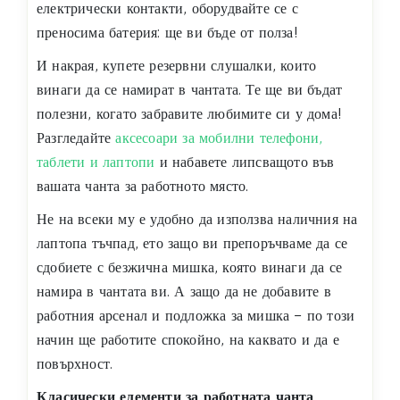
електрически контакти, оборудвайте се с
преносима батерия: ще ви бъде от полза!
И накрая, купете резервни слушалки, които
винаги да се намират в чантата. Те ще ви бъдат
полезни, когато забравите любимите си у дома!
Разгледайте
аксесоари за мобилни телефони,
таблети и лаптопи
и набавете липсващото във
вашата чанта за работното място.
Не на всеки му е удобно да използва наличния на
лаптопа тъчпад, ето защо ви препоръчваме да се
сдобиете с безжична мишка, която винаги да се
намира в чантата ви. А защо да не добавите в
работния арсенал и подложка за мишка – по този
начин ще работите спокойно, на каквато и да е
повърхност.
Класически елементи за работната чанта