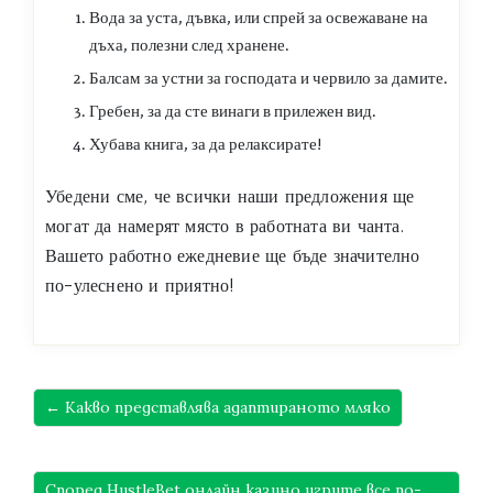
Вода за уста, дъвка, или спрей за освежаване на
дъха, полезни след хранене.
Балсам за устни за господата и червило за дамите.
Гребен, за да сте винаги в прилежен вид.
Хубава книга, за да релаксирате!
Убедени сме, че всички наши предложения ще
могат да намерят място в работната ви чанта.
Вашето работно ежедневие ще бъде значително
по-улеснено и приятно!
← Какво представлява адаптираното мляко
Според HustleBet онлайн казино игрите все по-