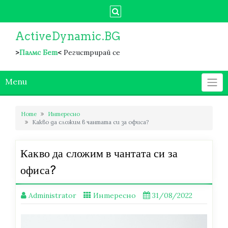
Skip
to
content
ActiveDynamic.BG
>
Палмс Бет
<
Регистрирай се
Menu
Home
Интересно
Какво да сложим в чантата си за офиса?
Какво да сложим в чантата си за
офиса?
Administrator
Интересно
31/08/2022