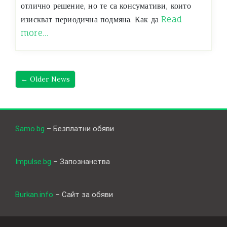
отлично решение, но те са консумативи, които
изискват периодична подмяна. Как да
Read
more…
←
Older News
Samo.bg
– Безплатни обяви
Impulse.bg
– Запознанства
Burkan.info
– Сайт за обяви