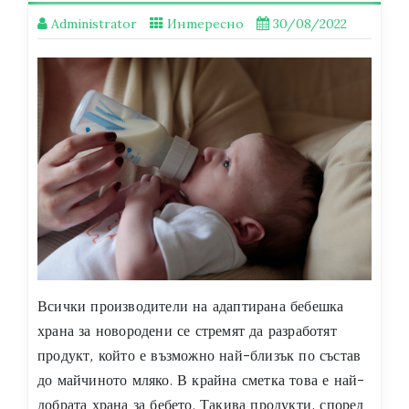
Administrator
Интересно
30/08/2022
Всички производители на адаптирана бебешка
храна за новородени се стремят да разработят
продукт, който е възможно най-близък по състав
до майчиното мляко. В крайна сметка това е най-
добрата храна за бебето. Такива продукти, според