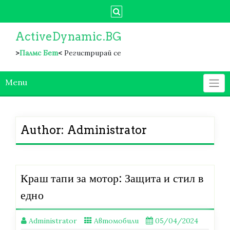
Skip
to
content
ActiveDynamic.BG
>
Палмс Бет
<
Регистрирай се
Menu
Author:
Administrator
Краш тапи за мотор: Защита и стил в
едно
Administrator
Автомобили
05/04/2024