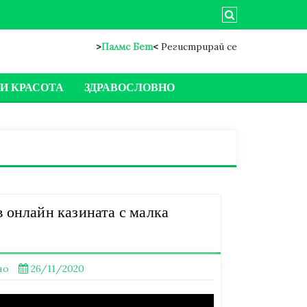
>
Палмс Бет
<
Регистрирай се
И КРАСОТА
ЗДРАВОСЛОВНО
в онлайн казината с малка
но
26/11/2020