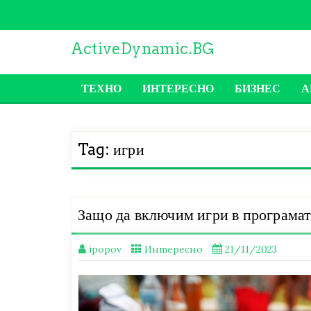
Skip
to
content
ActiveDynamic.BG
ТЕХНО
ИНТЕРЕСНО
БИЗНЕС
А
Tag:
игри
Защо да включим игри в програмат
ipopov
Интересно
21/11/2023