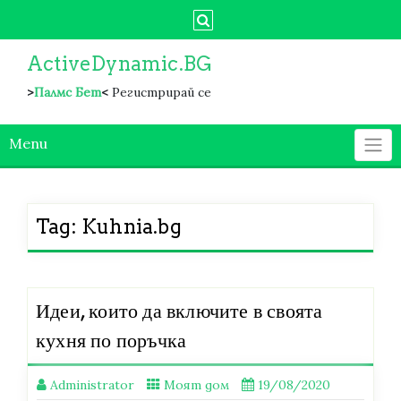
Skip
to
content
ActiveDynamic.BG
>
Палмс Бет
<
Регистрирай се
Menu
Tag:
Kuhnia.bg
Идеи, които да включите в своята
кухня по поръчка
Administrator
Моят дом
19/08/2020