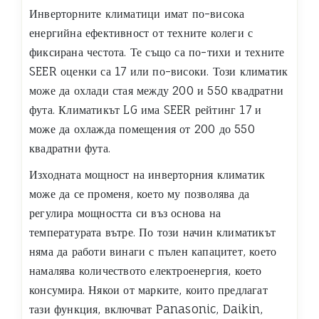
Инверторните климатици имат по-висока
енергийна ефективност от техните колеги с
фиксирана честота. Те също са по-тихи и техните
SEER оценки са 17 или по-високи. Този климатик
може да охлади стая между 200 и 550 квадратни
фута. Климатикът LG има SEER рейтинг 17 и
може да охлажда помещения от 200 до 550
квадратни фута.
Изходната мощност на инверторния климатик
може да се променя, което му позволява да
регулира мощността си въз основа на
температурата вътре. По този начин климатикът
няма да работи винаги с пълен капацитет, което
намалява количеството електроенергия, което
консумира. Някои от марките, които предлагат
тази функция, включват Panasonic, Daikin,