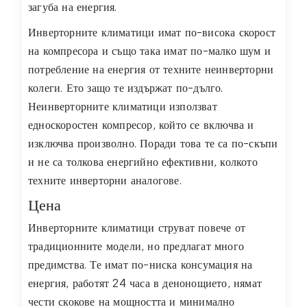
загуба на енергия.
Инверторните климатици имат по-висока скорост
на компресора и също така имат по-малко шум и
потребление на енергия от техните неинверторни
колеги. Ето защо те издържат по-дълго.
Неинверторните климатици използват
едноскоростен компресор, който се включва и
изключва произволно. Поради това те са по-скъпи
и не са толкова енергийно ефективни, колкото
техните инверторни аналогове.
Цена
Инверторните климатици струват повече от
традиционните модели, но предлагат много
предимства. Те имат по-ниска консумация на
енергия, работят 24 часа в денонощието, нямат
чести скокове на мощността и минимално