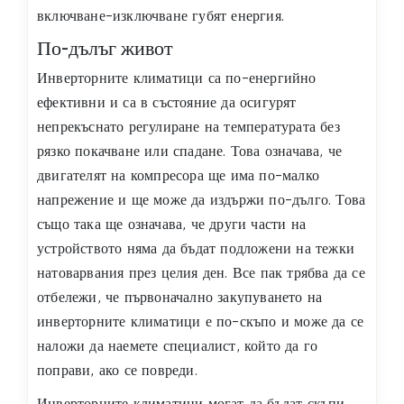
включване-изключване губят енергия.
По-дълъг живот
Инверторните климатици са по-енергийно
ефективни и са в състояние да осигурят
непрекъснато регулиране на температурата без
рязко покачване или спадане. Това означава, че
двигателят на компресора ще има по-малко
напрежение и ще може да издържи по-дълго. Това
също така ще означава, че други части на
устройството няма да бъдат подложени на тежки
натоварвания през целия ден. Все пак трябва да се
отбележи, че първоначално закупуването на
инверторните климатици е по-скъпо и може да се
наложи да наемете специалист, който да го
поправи, ако се повреди.
Инверторните климатици могат да бъдат скъпи,