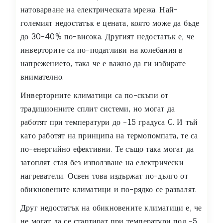
натоварване на електрическата мрежа. Най-
големият недостатък е цената, която може да бъде
до 30-40% по-висока. Другият недостатък е, че
инверторите са по-податливи на колебания в
напрежението, така че е важно да ги избирате
внимателно.
Инверторните климатици са по-скъпи от
традиционните сплит системи, но могат да
работят при температури до -15 градуса C. И тъй
като работят на принципа на термопомпата, те са
по-енергийно ефективни. Те също така могат да
затоплят стая без използване на електрически
нагреватели. Освен това издържат по-дълго от
обикновените климатици и по-рядко се развалят.
Друг недостатък на обикновените климатици е, че
не могат да се стартират при температури под -5