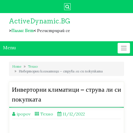
Skip
to
content
ActiveDynamic.BG
>
Палмс Бет
<
Регистрирай се
Menu
Home
Техно
Инверторни климатици – струва ли си покупката
Инверторни климатици – струва ли си
покупката
ipopov
Техно
11/12/2022