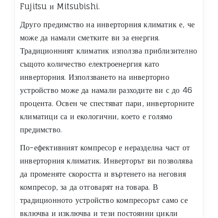
Fujitsu и Mitsubishi.
Друго предимство на инверторния климатик е, че
може да намали сметките ви за енергия.
Традиционният климатик използва приблизително
същото количество електроенергия като
инверторния. Използването на инверторно
устройство може да намали разходите ви с до 46
процента. Освен че спестяват пари, инверторните
климатици са и екологични, което е голямо
предимство.
По-ефективният компресор е неразделна част от
инверторния климатик. Инверторът ви позволява
да променяте скоростта и въртенето на неговия
компресор, за да отговарят на товара. В
традиционното устройство компресорът само се
включва и изключва и тези постоянни цикли