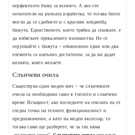
перфектното бижу за всекиго. А ако сте
почитатели на ръчната изработка, то тогава бихте
могли да се сдобиете и с красиви хендмейд
бижута. Единственото, което трябва да спазвате, е
да избягвате прекалените излишества. Не се
отрупвайте с бижута – обикновено един или два
елемента са напълно достатъчни, за да ви дадат
визията, която желаете.
Слънчеви очила
Съществува един моден мит – че слънчевите
очила са необходими само в топлото и слънчево
време. Всъщност, ако погледнете на очилата на от
гледна точка на техните функционалност и
предназначение, а като на моден аксесоар, то
тогава сами ще разберете, че за тях няма
„подходящ сезон“.
Слънчевите очила
придават