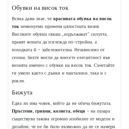
Обувки на висок ток
Всяка дама знае, че
красивата обувка на висок
ток
неминуемо променя цялостната визия.
Високите обувки сякаш „издължават“ силуета,
правят жената да изглежда по-стройна, а
походката й – забележителна. Независимо от
сезона, бихте могли да внесете елегантност във
визията именно с обувки на висок ток. Съчетайте
ги умело както с дънки и панталони, така и с
рокли.
Бижута
Едва ли има човек, който да не обича бижутата.
Пръстени, гривни, колиета, обеци
– на пазара
съществува такова огромно изобилие от модели и
дизайни, че не би било възможно да не се намери