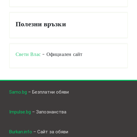
Полезни връзки
Свети Влас
- Официален сайт
Samo.bg
– Безплатни обяви
Impulse.bg
– Запознанства
Burkan.info
– Сайт за обяви