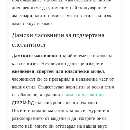
днес решихме да упоменем най-популярните
аксесоари, които намират място в стила на всяка
дама с вкус и класа.
Дамски часовници за подчертана
елегантност
Дамските часовници
открай време са еталон за
класна визия. Независимо дали ще изберете
ежедневен, спортен или класически модел
,
часовникът би се превърнал в неизменна част от
вашия стил. Съществуват варианти за всеки стил
на обличане, а красивите
дамски часовници
в
grazia.bg със сигурност ще ви очароват.
Посетете онлайн магазина, за да се гмурнете в
разнообразието от модели и да изберете онзи,
който най-много би отговарял на вашия вкус.