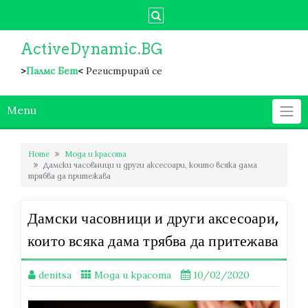
Skip
to
content
ActiveDynamic.BG
>
Палмс Бет
<
Регистрирай се
Menu
Home
Мода и красота
Дамски часовници и други аксесоари, които всяка дама
трябва да притежава
Дамски часовници и други аксесоари,
които всяка дама трябва да притежава
denitsa
Мода и красота
10/02/2020