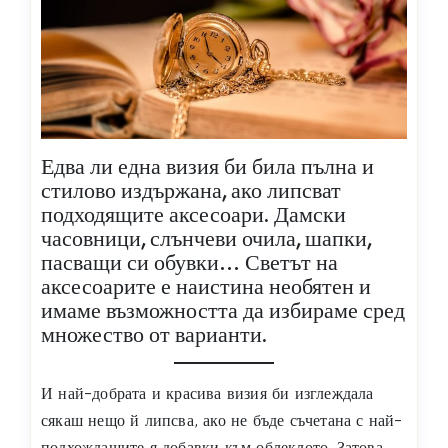
Едва ли една визия би била пълна и
стилово издържана, ако липсват
подходящите аксесоари. Дамски
часовници, слънчеви очила, шапки,
пасващи си обувки… Светът на
аксесоарите е наистина необятен и
имаме възможността да избираме сред
множество от варианти.
И най-добрата и красива визия би изглеждала
сякаш нещо й липсва, ако не бъде съчетана с най-
подхождащите я добавки към облеклото. Затова