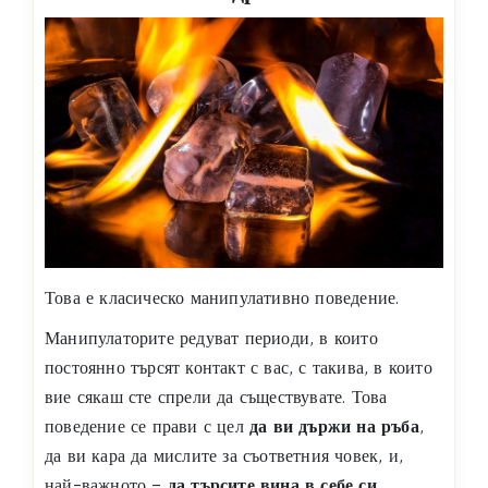
Това е класическо манипулативно поведение.
Манипулаторите редуват периоди, в които
постоянно търсят контакт с вас, с такива, в които
вие сякаш сте спрели да съществувате. Това
поведение се прави с цел
да ви държи на ръба
,
да ви кара да мислите за съответния човек, и,
най-важното –
да търсите вина в себе си
.