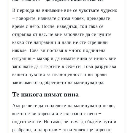
В периода на внимание вие се чувствате чудесно
– говорите, излизате с този човек, прекарвате
време с него. После, изведнъж, той така се
отдръпва от вас, че вие започвате да се чудите
какво сте направили и дали не сте сгрешили
някъде. Това ви поставя в много подчинена
ситуация – макар и да нямате вина за нищо, вие
започвате да я търсите в себе си. Това разрушава
вашето чувство за пълноценност и ви прави
зависими от одобрението на манипулатора.
Те никога нямат вина
Ако решите да споделите на манипулатор нещо,
което не ви харесва и е свързано с него –
подгответе се. Не само, че няма да бъдете чути и
разбрани, а напротив – този човек ще впрегне