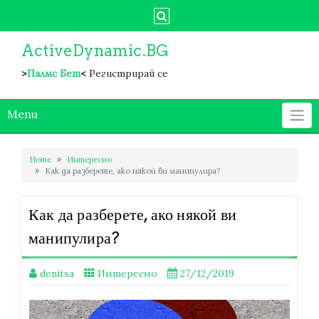
Skip
to
content
ActiveDynamic.BG
>
Палмс Бет
<
Регистрирай се
Menu
Home
Интересно
Как да разберете, ако някой ви манипулира?
Как да разберете, ако някой ви
манипулира?
denitsa
Интересно
27/12/2019