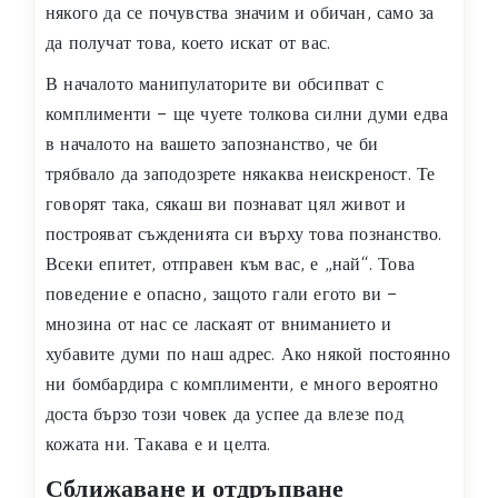
някого да се почувства значим и обичан, само за
да получат това, което искат от вас.
В началото манипулаторите ви обсипват с
комплименти – ще чуете толкова силни думи едва
в началото на вашето запознанство, че би
трябвало да заподозрете някаква неискреност. Те
говорят така, сякаш ви познават цял живот и
построяват съжденията си върху това познанство.
Всеки епитет, отправен към вас, е „най“. Това
поведение е опасно, защото гали егото ви –
мнозина от нас се ласкаят от вниманието и
хубавите думи по наш адрес. Ако някой постоянно
ни бомбардира с комплименти, е много вероятно
доста бързо този човек да успее да влезе под
кожата ни. Такава е и целта.
Сближаване и отдръпване