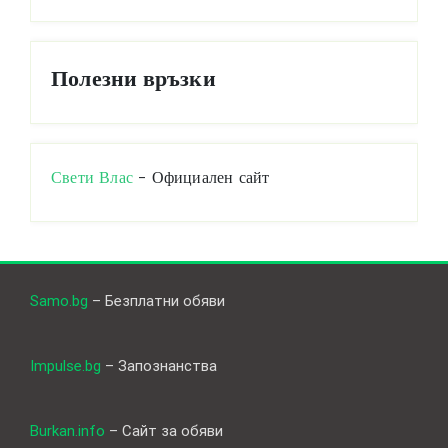
Полезни връзки
Свети Влас
- Официален сайт
Samo.bg
– Безплатни обяви
Impulse.bg
– Запознанства
Burkan.info
– Сайт за обяви