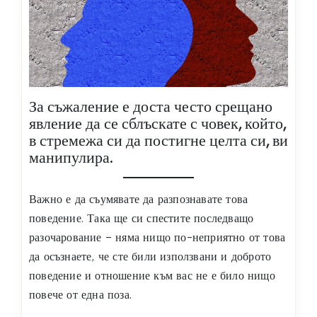
За съжаление е доста често срещано
явление да се сблъскате с човек, който,
в стремежа си да постигне целта си, ви
манипулира.
Важно е да съумявате да разпознавате това
поведение. Така ще си спестите последващо
разочарование – няма нищо по-неприятно от това
да осъзнаете, че сте били използвани и доброто
поведение и отношение към вас не е било нищо
повече от една поза.