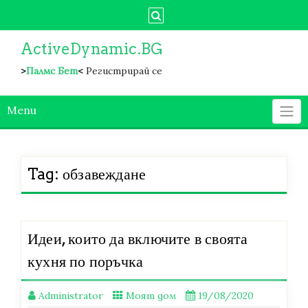
Skip
to
content
ActiveDynamic.BG
>
Палмс Бет
<
Регистрирай се
Menu
Tag:
обзавеждане
Идеи, които да включите в своята
кухня по поръчка
Administrator
Моят дом
19/08/2020