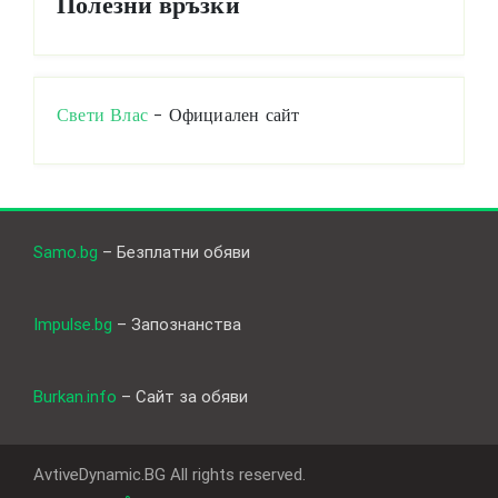
Полезни връзки
Свети Влас
- Официален сайт
Samo.bg
– Безплатни обяви
Impulse.bg
– Запознанства
Burkan.info
– Сайт за обяви
AvtiveDynamic.BG All rights reserved.