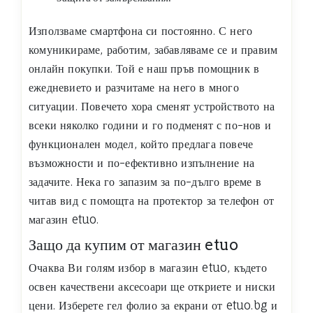
Използваме смартфона си постоянно. С него
комуникираме, работим, забавляваме се и правим
онлайн покупки. Той е наш пръв помощник в
ежедневието и разчитаме на него в много
ситуации. Повечето хора сменят устройството на
всеки няколко години и го подменят с по-нов и
функционален модел, който предлага повече
възможности и по-ефективно изпълнение на
задачите. Нека го запазим за по-дълго време в
читав вид с помощта на протектор за телефон от
магазин etuo.
Защо да купим от магазин etuo
Очаква Ви голям избор в магазин etuo, където
освен качествени аксесоари ще откриете и ниски
цени. Изберете гел фолио за екрани от etuo.bg и