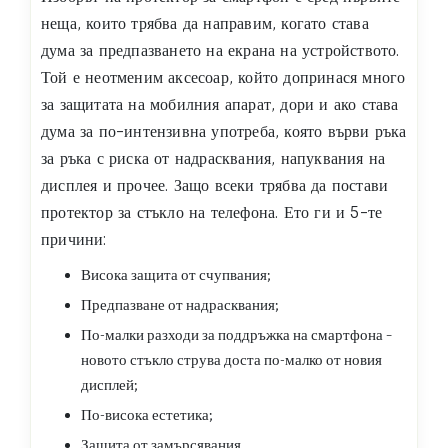
неща, които трябва да направим, когато става
дума за предпазването на екрана на устройството.
Той е неотменим аксесоар, който допринася много
за защитата на мобилния апарат, дори и ако става
дума за по-интензивна употреба, която върви ръка
за ръка с риска от надрасквания, напуквания на
дисплея и прочее. Защо всеки трябва да постави
протектор за стъкло на телефона. Ето ги и 5-те
причини:
Висока защита от счупвания;
Предпазване от надрасквания;
По-малки разходи за поддръжка на смартфона –
новото стъкло струва доста по-малко от новия
дисплей;
По-висока естетика;
Защита от замърсявания.