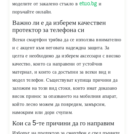
моделите от закалено стъкло в
etuo.bg
и
поръчайте онлайн.
Важно ли е да изберем качествен
протектор за телефона си
Всеки смартфон трябва да се използва внимателно
и с акцент към неговата надеждна защита. За
целта е необходимо да изберем аксесоари с високо
качество, които са направени от устойчив
материал, и които са достъпни за всеки вид и
модел телефон. Съществуват купища причини да
заложим на този вид стоки, които имат доказано
висок принос за опазването на мобилния апарат,
който лесно можем да повредим, замърсим,
намокрим или дори счупим.
Кои са 5-те причини да го направим
Изборът на протектор за смартфон е сред първите