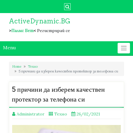
Skip
to
content
ActiveDynamic.BG
>
Палмс Бет
<
Регистрирай се
Menu
Home
Техно
5 причини да изберем качествен протектор за телефона си
5 причини да изберем качествен
протектор за телефона си
Administrator
Техно
26/02/2021