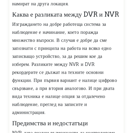
намират на друга локация.
Каква е разликата между DVR и NVR
Изграждането на добре работеща система за
наблюдение е начинание, което поражда
множество въпроси. В случая е добре да сме
запознати с принципа на работа на всяко едно
записващо устройство, за да решим кое да
изберем. Разликите между NVR и DVR
рекордерите се дължат на техните основни
функции. При първия вариант е налице цифрово
свързване, а при втория аналогово. И при двата
вида техника е налице опция за отдалечено
наблюдение, преглед на записите и
администрация.
Предимства и недостатъци
NVR дава реални възможности да контролираме