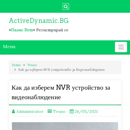
Skip
to
content
ActiveDynamic.BG
>
Палмс Бет
<
Регистрирай се
Menu
Home
Техно
Как да изберем NVR устройство за видеонаблюдение
Как да изберем NVR устройство за
видеонаблюдение
Administrator
Техно
26/05/2021