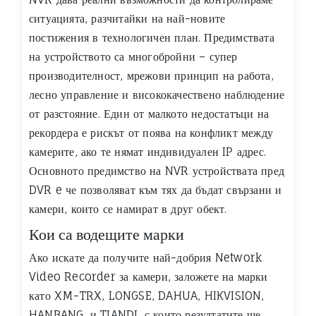
ситуацията, разчитайки на най-новите
постижения в технологичен план. Предимствата
на устройството са многобройни – супер
производителност, мрежови принцип на работа,
лесно управление и висококачествено наблюдение
от разстояние. Един от малкото недостатъци на
рекордера е рискът от поява на конфликт между
камерите, ако те нямат индивидуален IP адрес.
Основното предимство на NVR устройствата пред
DVR e че позволяват към тях да бъдат свързани и
камери, които се намират в друг обект.
Кои са водещите марки
Ако искате да получите най-добрия Network
Video Recorder за камери, заложете на марки
като XM-TRX, LONGSE, DAHUA, HIKVISION,
HANBANG, и TIANDI, с които резултатите ще