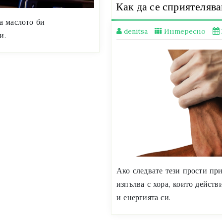
Как да се сприятеляв
а маслото би
denitsa
Интересно
и.
Ако следвате тези прости пр
изпълва с хора, които действ
и енергията си.