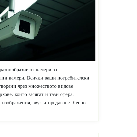
разнообразие от камери за
лни камери. Всички ваши потребителски
творени чрез множеството видове
хове, които засягат и тази сфера,
 изображения, звук и предаване. Лесно