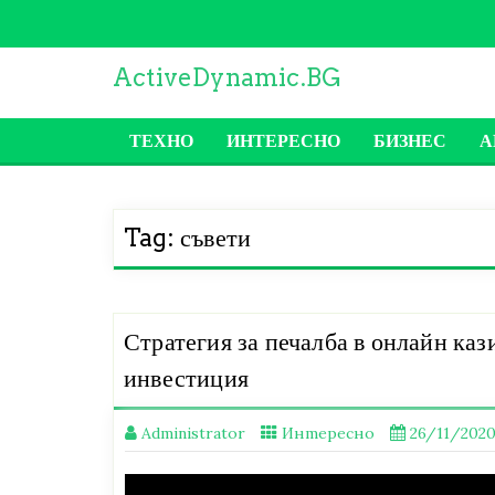
Skip
to
content
ActiveDynamic.BG
ТЕХНО
ИНТЕРЕСНО
БИЗНЕС
А
Tag:
съвети
Стратегия за печалба в онлайн каз
инвестиция
Administrator
Интересно
26/11/202