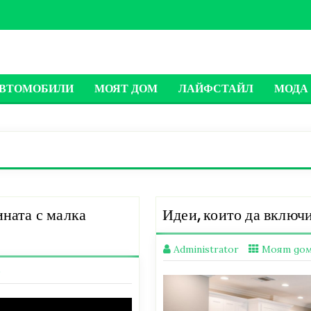
ВТОМОБИЛИ
МОЯТ ДОМ
ЛАЙФСТАЙЛ
МОДА 
ината с малка
Идеи, които да включи
Administrator
Моят до
0